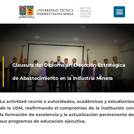
Quiénes Somos
Programas Corporati
Diplomados y Cursos
Evaluación y Certificac
Clausura del Diploma en Dirección Estratégica
de Abastecimiento en la Industria Minera
La actividad reunió a autoridades, académicos y estudiantes
de la USM, reafirmando el compromiso de la institución con
la formación de excelencia y la actualización permanente de
sus programas de educación ejecutiva.